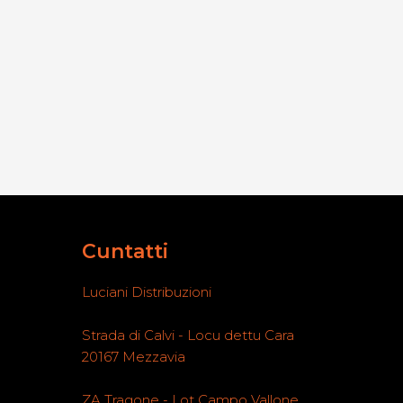
Cuntatti
Luciani Distribuzioni
Strada di Calvi - Locu dettu Cara
20167 Mezzavia
ZA Tragone - Lot Campo Vallone