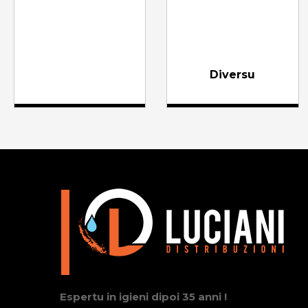
Diversu
Espertu in igieni dipoi 35 anni !