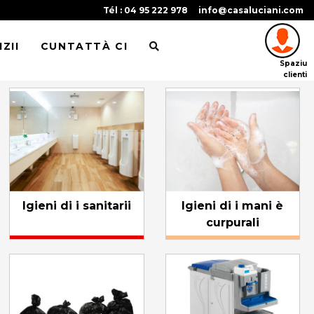
Tél : 04 95 222 978
info@casaluciani.com
ZII
CUNTATTÀ CI
Spaziu
clienti
Igieni di i sanitarii
Igieni di i mani è
curpurali