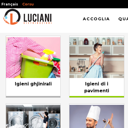
Français
Corsu
ACCOGLIA
QUA
Igieni ghjinirali
Igieni di i
pavimenti