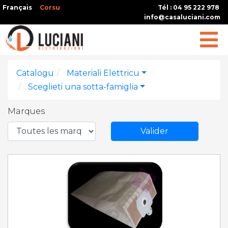
Français
Corsu
Tél : 04 95 222 978
info@casaluciani.com
Catalogu
Materiali Elettricu
Sceglieti una sotta-famiglia
Marques
Valider