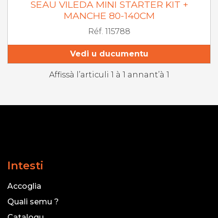
SEAU VILEDA MINI STARTER KIT +
MANCHE 80-140CM
Réf. 115788
Vedi u ducumentu
Affissà l’articuli 1 à 1 annant’à 1
Intesti
Accoglia
Quali semu ?
Catalogu