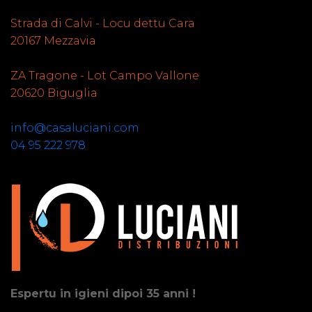
Strada di Calvi - Locu dettu Cara
20167 Mezzavia
ZA Tragone - Lot Campo Vallone
20620 Biguglia
info@casaluciani.com
04 95 222 978
Espertu in igieni dipoi 35 anni !