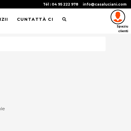
Tél : 04 95 222 978
info@casaluciani.com
ZII
CUNTATTÀ CI
Spaziu
clienti
ble