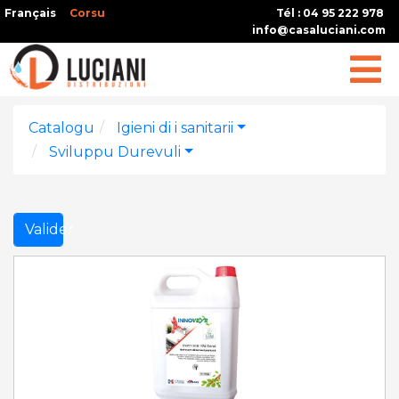
Français
Corsu
Tél : 04 95 222 978
info@casaluciani.com
Catalogu
Igieni di i sanitarii
Sviluppu Durevuli
Valider