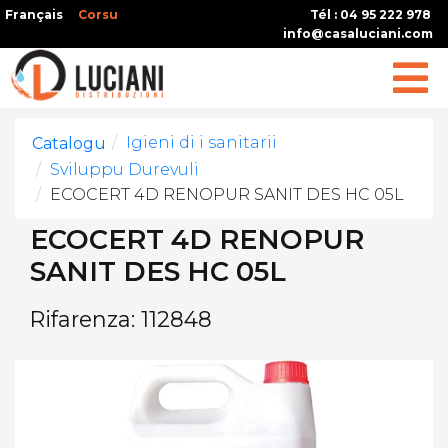
Français
Corsu
Tél : 04 95 222 978
info@casaluciani.com
Igieni di i sanitarii
Catalogu
Sviluppu Durevuli
ECOCERT 4D RENOPUR SANIT DES HC 05L
ECOCERT 4D RENOPUR
SANIT DES HC 05L
Rifarenza: 112848